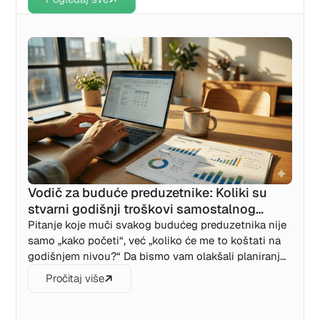
Vodič za buduće preduzetnike: Koliki su
stvarni godišnji troškovi samostalnog
preduzetnika (sp) u 2026. godini?
Pitanje koje muči svakog budućeg preduzetnika nije
samo „kako početi“, već „koliko će me to koštati na
godišnjem nivou?“ Da bismo vam olakšali planiranje i
poštedjeli vas nagađanja, pripremili smo detaljan
Pročitaj više
pregled svih troškova — od doprinosa i poreza do
bankarskih naknada i knjigovodstva. Saznajte koliki
je „hladni pogon“ i kako se tačno obračunava porez