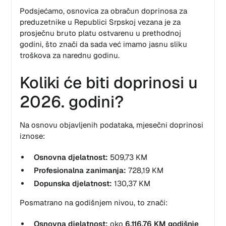
Podsjećamo, osnovica za obračun doprinosa za
preduzetnike u Republici Srpskoj vezana je za
prosječnu bruto platu ostvarenu u prethodnoj
godini, što znači da sada već imamo jasnu sliku
troškova za narednu godinu.
Koliki će biti doprinosi u
2026. godini?
Na osnovu objavljenih podataka, mjesečni doprinosi
iznose:
Osnovna djelatnost:
509,73 KM
Profesionalna zanimanja:
728,19 KM
Dopunska djelatnost:
130,37 KM
Posmatrano na godišnjem nivou, to znači:
Osnovna djelatnost:
oko
6.116,76 KM godišnje