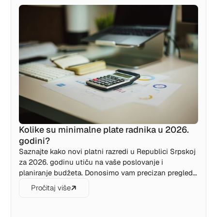
na osnovu vaših prihoda.
Kolike su minimalne plate radnika u 2026.
godini?
Saznajte kako novi platni razredi u Republici Srpskoj
za 2026. godinu utiču na vaše poslovanje i
planiranje budžeta. Donosimo vam precizan pregled
minimalnih neto osnovica po stručnoj spremi, nove
Pročitaj više
iznose toplog obroka, te analizu stvarnog bruto
troška koji poslodavac snosi za svakog radnika.