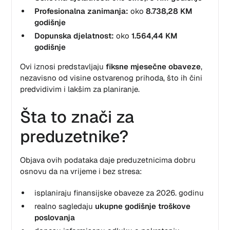
Profesionalna zanimanja:
oko
8.738,28 KM
godišnje
Dopunska djelatnost:
oko
1.564,44 KM
godišnje
Ovi iznosi predstavljaju
fiksne mjesečne obaveze
,
nezavisno od visine ostvarenog prihoda, što ih čini
predvidivim i lakšim za planiranje.
Šta to znači za
preduzetnike?
Objava ovih podataka daje preduzetnicima dobru
osnovu da na vrijeme i bez stresa:
isplaniraju finansijske obaveze za 2026. godinu
realno sagledaju
ukupne godišnje troškove
poslovanja