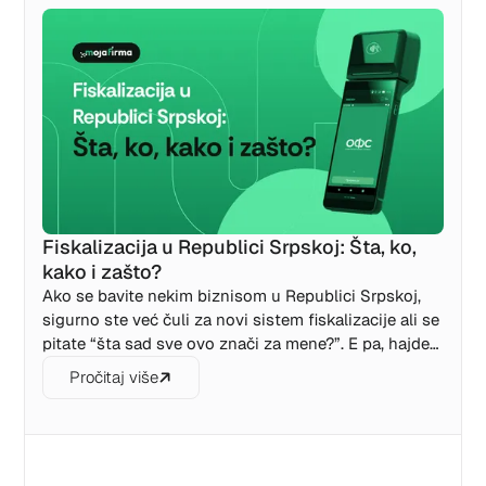
Fiskalizacija u Republici Srpskoj: Šta, ko,
kako i zašto?
Ako se bavite nekim biznisom u Republici Srpskoj,
sigurno ste već čuli za novi sistem fiskalizacije ali se
pitate “šta sad sve ovo znači za mene?”. E pa, hajde
da zajedno razbijemo ovu temu na proste korake i
Pročitaj više
razjasnimo šta je fiskalizacija, ko je mora sprovoditi,
ko je oslobođen, koje su vam opcije na raspolaganju
i kakva inicijativa se trenutno nalazi na stolu.