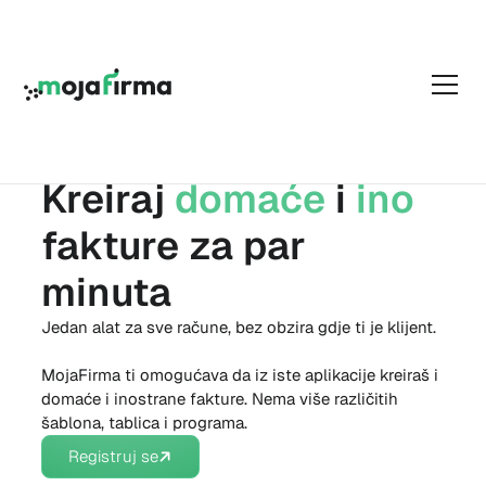
DOMAĆE I INO FAKTURE
Kreiraj
domaće
i
ino
fakture za par
minuta
Jedan alat za sve račune, bez obzira gdje ti je klijent.
MojaFirma ti omogućava da iz iste aplikacije kreiraš i
domaće i inostrane fakture. Nema više različitih
šablona, tablica i programa.
Registruj se