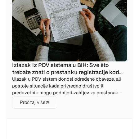
Izlazak iz PDV sistema u BiH: Sve što
trebate znati o prestanku registracije kod
UIO
Ulazak u PDV sistem donosi određene obaveze, ali
postoje situacije kada privredno društvo ili
preduzetnik mogu podnijeti zahtjev za prestanak
registracije kod Uprave za indirektno oporezivanje
Pročitaj više
BiH.