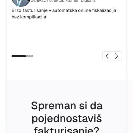
Osnivač i direktor, Flumen Digitalis
40% u
Brzo fakturisanje + automatska online fiskalizacija
bez komplikacija
Spreman si da
pojednostaviš
fakturisanje?