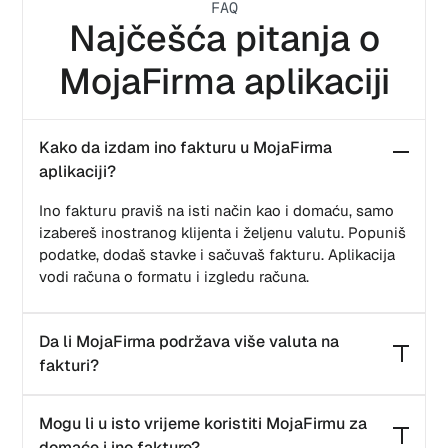
FAQ
Najčešća pitanja o
MojaFirma aplikaciji
Kako da izdam ino fakturu u MojaFirma
aplikaciji?
Ino fakturu praviš na isti način kao i domaću, samo
izabereš inostranog klijenta i željenu valutu. Popuniš
podatke, dodaš stavke i sačuvaš fakturu. Aplikacija
vodi računa o formatu i izgledu računa.
Da li MojaFirma podržava više valuta na
fakturi?
Da, možeš fakturisati u stranoj valuti. Kod ino
Mogu li u isto vrijeme koristiti MojaFirmu za
faktura biraš valutu i unosiš iznose u toj valuti. Po
domaće i ino fakture?