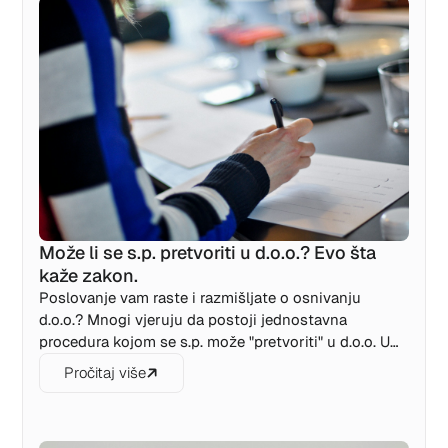
Može li se s.p. pretvoriti u d.o.o.? Evo šta
kaže zakon.
Poslovanje vam raste i razmišljate o osnivanju
d.o.o.? Mnogi vjeruju da postoji jednostavna
procedura kojom se s.p. može "pretvoriti" u d.o.o. U
ovom tekstu objašnjavamo zašto to nije moguće i
Pročitaj više
kako zapravo izgleda prelazak sa jednog oblika
poslovanja na drugi.