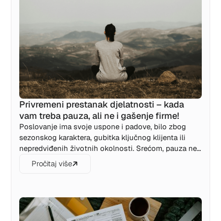
Privremeni prestanak djelatnosti – kada
vam treba pauza, ali ne i gašenje firme!
Poslovanje ima svoje uspone i padove, bilo zbog
sezonskog karaktera, gubitka ključnog klijenta ili
nepredviđenih životnih okolnosti. Srećom, pauza ne
mora značiti i kraj. Zakon o samostalnim
Pročitaj više
preduzetnicima RS nudi sjajnu opciju: privremeni
prestanak djelatnosti. Saznajte kako da legalno
"zamrznete" radnju, smanjite troškove i sačuvate
biznis za bolje dane bez ponovne registracije.