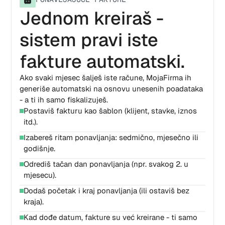
Jednom kreiraš -
sistem pravi iste
fakture automatski.
Ako svaki mjesec šalješ iste račune, MojaFirma ih
generiše automatski na osnovu unesenih poadataka
- a ti ih samo fiskalizuješ.
Postaviš fakturu kao šablon (klijent, stavke, iznos
itd.).
Izabereš ritam ponavljanja: sedmično, mjesečno ili
godišnje.
Odrediš tačan dan ponavljanja (npr. svakog 2. u
mjesecu).
Dodaš početak i kraj ponavljanja (ili ostaviš bez
kraja).
Kad dođe datum, fakture su već kreirane - ti samo