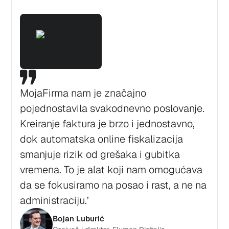
Izra
MojaFirma nam je značajno
jedn
pojednostavila svakodnevno poslovanje.
prać
Kreiranje faktura je brzo i jednostavno,
radi
dok automatska online fiskalizacija
tom
smanjuje rizik od grešaka i gubitka
stva
vremena. To je alat koji nam omogućava
svim
da se fokusiramo na posao i rast, a ne na
vođe
administraciju.’
Bojan Luburić