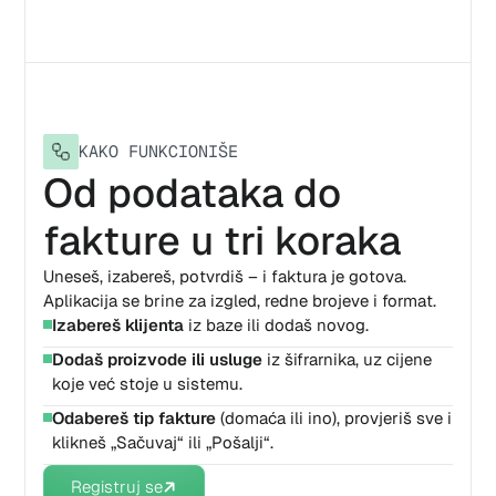
KAKO FUNKCIONIŠE
Od podataka do
fakture u tri koraka
Uneseš, izabereš, potvrdiš – i faktura je gotova.
Aplikacija se brine za izgled, redne brojeve i format.
Izabereš klijenta
iz baze ili dodaš novog.
Dodaš proizvode ili usluge
iz šifrarnika, uz cijene
koje već stoje u sistemu.
Odabereš tip fakture
(domaća ili ino), provjeriš sve i
klikneš „Sačuvaj“ ili „Pošalji“.
Registruj se