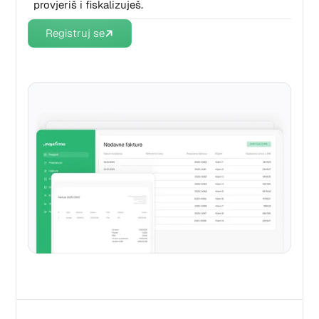
provjeriš i fiskalizuješ.
Registruj se