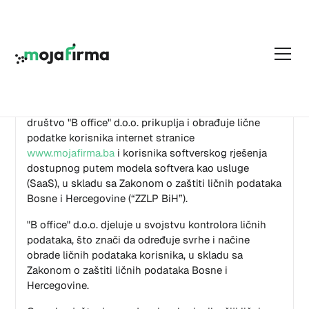
Politika privatnosti
Ovom Politikom privatnosti uređuje se način na koji
društvo "B office" d.o.o. prikuplja i obrađuje lične
podatke korisnika internet stranice
www.mojafirma.ba
i korisnika softverskog rješenja
dostupnog putem modela softvera kao usluge
(SaaS), u skladu sa Zakonom o zaštiti ličnih podataka
Bosne i Hercegovine (“ZZLP BiH”).
"B office" d.o.o. djeluje u svojstvu kontrolora ličnih
podataka, što znači da određuje svrhe i načine
obrade ličnih podataka korisnika, u skladu sa
Zakonom o zaštiti ličnih podataka Bosne i
Hercegovine.