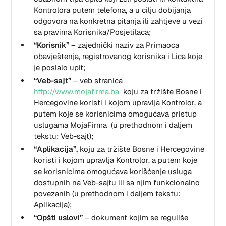
Kontrolora putem telefona, a u cilju dobijanja
odgovora na konkretna pitanja ili zahtjeve u vezi
sa pravima Korisnika/Posjetilaca;
“Korisnik”
– zajednički naziv za Primaoca
obavještenja, registrovanog korisnika i Lica koje
je poslalo upit;
“Veb-sajt”
– veb stranica
http://www.mojafirma.ba
koju za tržište Bosne i
Hercegovine koristi i kojom upravlja Kontrolor, a
putem koje se korisnicima omogućava pristup
uslugama MojaFirma (u prethodnom i daljem
tekstu: Veb-sajt);
“Aplikacija”,
koju za tržište Bosne i Hercegovine
koristi i kojom upravlja Kontrolor, a putem koje
se korisnicima omogućava korišćenje usluga
dostupnih na Veb-sajtu ili sa njim funkcionalno
povezanih (u prethodnom i daljem tekstu:
Aplikacija);
“Opšti uslovi”
– dokument kojim se reguliše