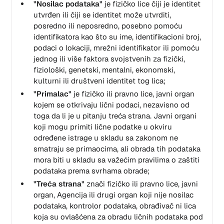
"Nosilac podataka"
je fizičko lice čiji je identitet
utvrđen ili čiji se identitet može utvrditi,
posredno ili neposredno, posebno pomoću
identifikatora kao što su ime, identifikacioni broj,
podaci o lokaciji, mrežni identifikator ili pomoću
jednog ili više faktora svojstvenih za fizički,
fiziološki, genetski, mentalni, ekonomski,
kulturni ili društveni identitet tog lica;
"Primalac"
je fizičko ili pravno lice, javni organ
kojem se otkrivaju lični podaci, nezavisno od
toga da li je u pitanju treća strana. Javni organi
koji mogu primiti lične podatke u okviru
određene istrage u skladu sa zakonom ne
smatraju se primaocima, ali obrada tih podataka
mora biti u skladu sa važećim pravilima o zaštiti
podataka prema svrhama obrade;
"Treća strana"
znači fizičko ili pravno lice, javni
organ, Agencija ili drugi organ koji nije nosilac
podataka, kontrolor podataka, obrađivač ni lica
koja su ovlašćena za obradu ličnih podataka pod