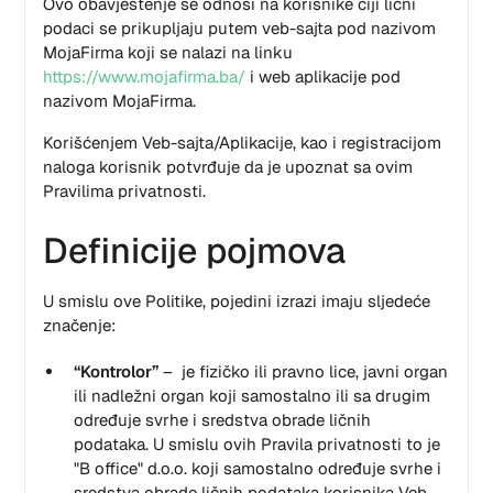
Ovo obavještenje se odnosi na korisnike čiji lični
podaci se prikupljaju putem veb-sajta pod nazivom
MojaFirma koji se nalazi na linku
https://www.mojafirma.ba/
i web aplikacije pod
nazivom MojaFirma.
Korišćenjem Veb-sajta/Aplikacije, kao i registracijom
naloga korisnik potvrđuje da je upoznat sa ovim
Pravilima privatnosti.
Definicije pojmova
U smislu ove Politike, pojedini izrazi imaju sljedeće
značenje:
“Kontrolor”
– je fizičko ili pravno lice, javni organ
ili nadležni organ koji samostalno ili sa drugim
određuje svrhe i sredstva obrade ličnih
podataka. U smislu ovih Pravila privatnosti to je
"B office" d.o.o. koji samostalno određuje svrhe i
sredstva obrade ličnih podataka korisnika Veb-