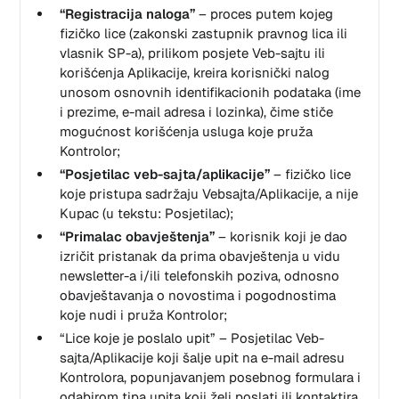
“Registracija naloga”
– proces putem kojeg
fizičko lice (zakonski zastupnik pravnog lica ili
vlasnik SP-a), prilikom posjete Veb-sajtu ili
korišćenja Aplikacije, kreira korisnički nalog
unosom osnovnih identifikacionih podataka (ime
i prezime, e-mail adresa i lozinka), čime stiče
mogućnost korišćenja usluga koje pruža
Kontrolor;
“Posjetilac veb-sajta/aplikacije”
– fizičko lice
koje pristupa sadržaju Vebsajta/Aplikacije, a nije
Kupac (u tekstu: Posjetilac);
“Primalac obavještenja”
– korisnik koji je dao
izričit pristanak da prima obavještenja u vidu
newsletter-a i/ili telefonskih poziva, odnosno
obavještavanja o novostima i pogodnostima
koje nudi i pruža Kontrolor;
“Lice koje je poslalo upit” – Posjetilac Veb-
sajta/Aplikacije koji šalje upit na e-mail adresu
Kontrolora, popunjavanjem posebnog formulara i
odabirom tipa upita koji želi poslati ili kontaktira