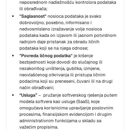
neposrednom nadležnošću kontrolora podataka
ili obrađivača;
"Saglasnost"
nosioca podataka je svako
dobrovoljno, posebno, informisano i
nedvosmisleno izražavanje volje nosioca
podataka kada on izjavom ili jasnom potvrdnom
radnjom daje pristanak za obradu ličnih
podataka koji se na njega odnose;
"Povreda ličnog podatka"
je kršenje
bezbjednosti koje dovodi do slučajnog ili
nezakonitog uništenja, gubitka, izmjene,
neovlašćenog otkrivanja ili pristupa ličnim
podacima koji su preneseni, čuvani ili na drugi
način obrađivani;
“Usluga”
– pružanje softverskog rješenja putem
modela softvera kao usluge (SaaS), koje
omogućava korisnicima upravljanje poslovnim
procesima, finansijskom evidencijom i drugim
administrativnim funkcijama u skladu sa
važećim propisima.