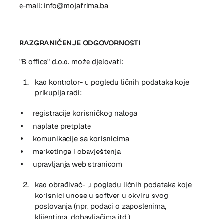
e-mail: info@mojafrima.ba
RAZGRANIČENJE ODGOVORNOSTI
"B office" d.o.o. može djelovati:
kao kontrolor- u pogledu ličnih podataka koje
prikuplja radi:
registracije korisničkog naloga
naplate pretplate
komunikacije sa korisnicima
marketinga i obavještenja
upravljanja web stranicom
kao obrađivač- u pogledu ličnih podataka koje
korisnici unose u softver u okviru svog
poslovanja (npr. podaci o zaposlenima,
klijentima, dobavljačima itd.).