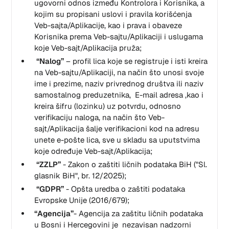
ugovorni odnos između Kontrolora i Korisnika, a
kojim su propisani uslovi i pravila korišćenja
Veb-sajta/Aplikacije, kao i prava i obaveze
Korisnika prema Veb-sajtu/Aplikaciji i uslugama
koje Veb-sajt/Aplikacija pruža;
“Nalog”
– profil lica koje se registruje i isti kreira
na Veb-sajtu/Aplikaciji, na način što unosi svoje
ime i prezime, naziv privrednog društva ili naziv
samostalnog preduzetnika, E-mail adresa ,kao i
kreira šifru (lozinku) uz potvrdu, odnosno
verifikaciju naloga, na način što Veb-
sajt/Aplikacija šalje verifikacioni kod na adresu
unete e-pošte lica, sve u skladu sa uputstvima
koje određuje Veb-sajt/Aplikacija;
“ZZLP”
- Zakon o zaštiti ličnih podataka BiH
("Sl.
glasnik BiH", br. 12/2025)
;
“GDPR”
- Opšta uredba o zaštiti podataka
Evropske Unije (2016/679);
“Agencija”
- Agencija za zaštitu ličnih podataka
u Bosni i Hercegovini je nezavisan nadzorni