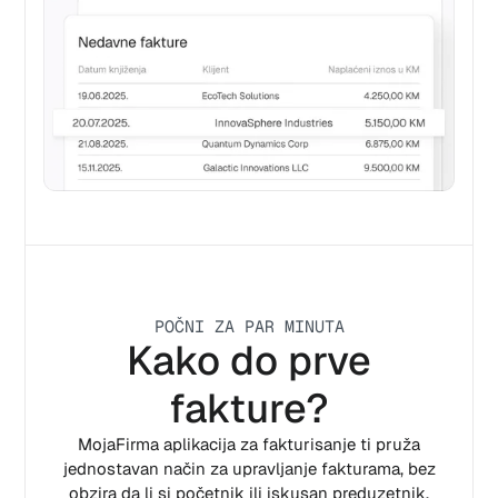
POČNI ZA PAR MINUTA
Kako do prve
fakture?
MojaFirma aplikacija za fakturisanje ti pruža
jednostavan način za upravljanje fakturama, bez
obzira da li si početnik ili iskusan preduzetnik.