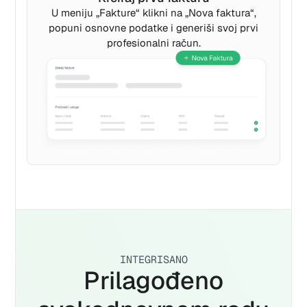
U meniju „Fakture“ klikni na „Nova faktura“,
popuni osnovne podatke i generiši svoj prvi
profesionalni račun.
INTEGRISANO
Prilagođeno