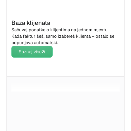
Baza klijenata
Sačuvaj podatke o klijentima na jednom mjestu.
Kada fakturišeš, samo izabereš klijenta – ostalo se
popunjava automatski.
Saznaj više