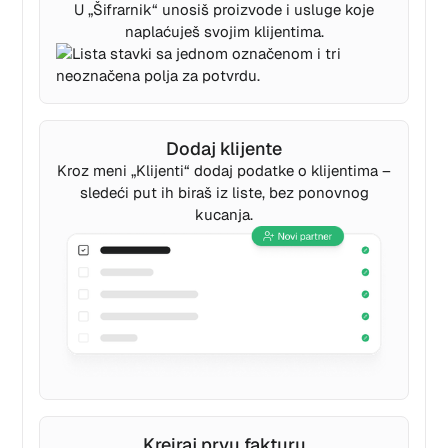
U „Šifrarnik“ unosiš proizvode i usluge koje
naplaćuješ svojim klijentima.
Dodaj klijente
Kroz meni „Klijenti“ dodaj podatke o klijentima –
sledeći put ih biraš iz liste, bez ponovnog
kucanja.
Kreiraj prvu fakturu