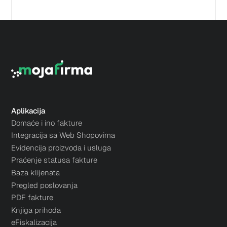
Da. MojaFirma je odobren, web-bazirani sistem za
izdavanje fiskalnih računa i vodi te kroz obavezne
elemente fakture i fiskalnog računa, tako da
svakodnevni rad bude usklađen sa važećim
pravilima. Za specifična tumačenja propisa i dalje je
dobro imati podršku računovođe.
Aplikacija
Domaće i ino fakture
Integracija sa Web Shopovima
Evidencija proizvoda i usluga
Praćenje statusa fakture
Baza klijenata
Pregled poslovanja
PDF fakture
Knjiga prihoda
eFiskalizacija