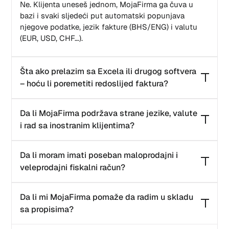
Ne. Klijenta uneseš jednom, MojaFirma ga čuva u
bazi i svaki sljedeći put automatski popunjava
njegove podatke, jezik fakture (BHS/ENG) i valutu
(EUR, USD, CHF…).
Šta ako prelazim sa Excela ili drugog softvera
– hoću li poremetiti redoslijed faktura?
Nećeš. Kod prve fakture u MojaFirma aplikaciji samo
Da li MojaFirma podržava strane jezike, valute
uneseš naredni broj fakture, i nama javiš da ti za
i rad sa inostranim klijentima?
sledeću fakturu automatski nastavi brojanje.
Da. Možeš birati BHS ili engleski jezik fakture, kao i
Da li moram imati poseban maloprodajni i
razne valute (npr. EUR, USD, CHF), što olakšava rad
veleprodajni fiskalni račun?
sa klijentima iz inostranstva i naplatu u stranim
valutama.
Ne. Sadržaj fiskalnog računa je isti za sve – nema
Da li mi MojaFirma pomaže da radim u skladu
posebne forme za “veleprodaju” i “maloprodaju”.
sa propisima?
Bitno je da su svi obavezni podaci (uključujući JIB
kupca kada je potrebno) ispravno uneseni.