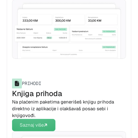
PRIHODI
Knjiga prihoda
Na plaćenim paketima generišeš knjigu prihoda
direktno iz aplikacije i olakšavaš posao sebi i
knjigovođi.
Saznaj više