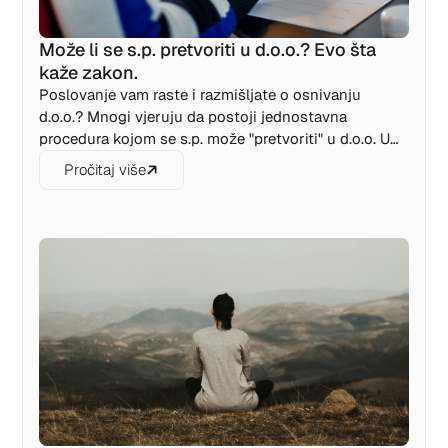
Može li se s.p. pretvoriti u d.o.o.? Evo šta
kaže zakon.
Poslovanje vam raste i razmišljate o osnivanju
d.o.o.? Mnogi vjeruju da postoji jednostavna
procedura kojom se s.p. može "pretvoriti" u d.o.o. U
ovom tekstu objašnjavamo zašto to nije moguće i
Pročitaj više
kako zapravo izgleda prelazak sa jednog oblika
poslovanja na drugi.