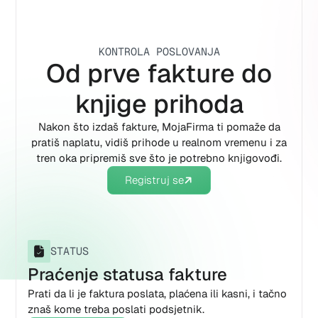
KONTROLA POSLOVANJA
Od prve fakture do
knjige prihoda
Nakon što izdaš fakture, MojaFirma ti pomaže da
pratiš naplatu, vidiš prihode u realnom vremenu i za
tren oka pripremiš sve što je potrebno knjigovođi.
Registruj se
STATUS
Praćenje statusa fakture
Prati da li je faktura poslata, plaćena ili kasni, i tačno
znaš kome treba poslati podsjetnik.