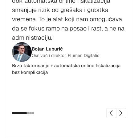
dok automatska online fiskalizacija
tom
smanjuje rizik od grešaka i gubitka
stva
vremena. To je alat koji nam omogućava
svim
da se fokusiramo na posao i rast, a ne na
vođe
administraciju.’
Bojan Luburić
Osnivač i direktor, Flumen Digitalis
40% u
Brzo fakturisanje + automatska online fiskalizacija
bez komplikacija