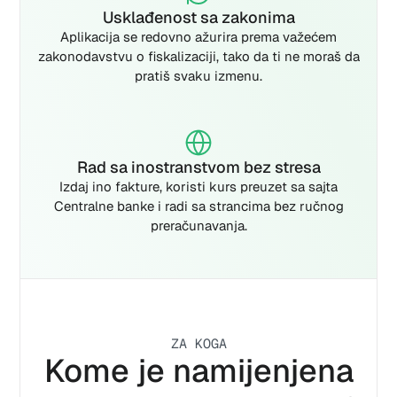
Usklađenost sa zakonima
Aplikacija se redovno ažurira prema važećem
zakonodavstvu o fiskalizaciji, tako da ti ne moraš da
pratiš svaku izmenu.
Rad sa inostranstvom bez stresa
Izdaj ino fakture, koristi kurs preuzet sa sajta
Centralne banke i radi sa strancima bez ručnog
preračunavanja.
ZA KOGA
Kome je namijenjena