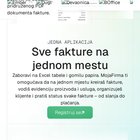
JEDNA APLIKACIJA
Sve fakture na
jednom mestu
Zaboravi na Excel tabele i gomilu papira. MojaFirma ti
omogućava da na jednom mjestu kreiraš fakture,
vodiš evidenciju proizvoda i usluga, organizuješ
klijente i pratiš status svake fakture – od slanja do
plaćanja.
Registruj se