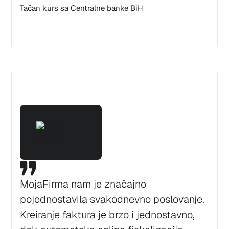
Tačan kurs sa Centralne banke BiH
Izra
MojaFirma nam je značajno
jedn
pojednostavila svakodnevno poslovanje.
prać
Kreiranje faktura je brzo i jednostavno,
radi