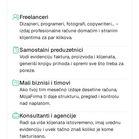
Freelanceri
Dizajneri, programeri, fotografi, copywriteri… –
izdaj profesionalne račune domaćim i stranim
klijentima za par klikova.
Samostalni preduzetnici
Vodi evidenciju faktura, proizvoda i klijenata,
generiši knjigu prihoda i spremi sve što treba za
poreze.
Mali biznisi i timovi
Ako tvoj tim mesečno izdaje desetine računa,
MojaFirma ti daje strukturu, pregled i kontrolu
nad naplatom.
Konsultanti i agencije
Radi sa više klijenata istovremeno, imaj urednu
evidenciju i uvek tačno znaš koliko je kome
fakturisano.