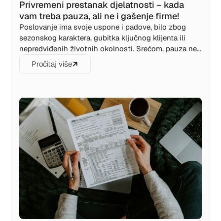
Privremeni prestanak djelatnosti – kada
vam treba pauza, ali ne i gašenje firme!
Poslovanje ima svoje uspone i padove, bilo zbog
sezonskog karaktera, gubitka ključnog klijenta ili
nepredviđenih životnih okolnosti. Srećom, pauza ne
mora značiti i kraj. Zakon o samostalnim
Pročitaj više
preduzetnicima RS nudi sjajnu opciju: privremeni
prestanak djelatnosti. Saznajte kako da legalno
"zamrznete" radnju, smanjite troškove i sačuvate
biznis za bolje dane bez ponovne registracije.