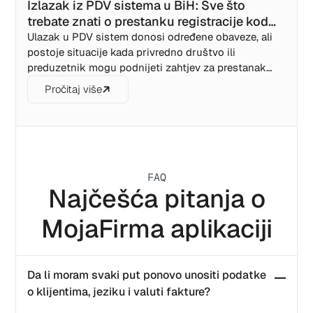
Izlazak iz PDV sistema u BiH: Sve što
trebate znati o prestanku registracije kod
UIO
Ulazak u PDV sistem donosi određene obaveze, ali
postoje situacije kada privredno društvo ili
preduzetnik mogu podnijeti zahtjev za prestanak
registracije kod Uprave za indirektno oporezivanje
Pročitaj više
BiH.
FAQ
Najčešća pitanja o
MojaFirma aplikaciji
Da li moram svaki put ponovo unositi podatke
o klijentima, jeziku i valuti fakture?