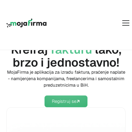
APLIKACIJA ZA FAKTURISANJE
Kreiraj
fakturu
lako,
brzo i jednostavno!
MojaFirma je aplikacija za izradu faktura, praćenje naplate
- namijenjena kompanijama, freelancerima i samostalnim
preduzetnicima u BiH.
Registruj se