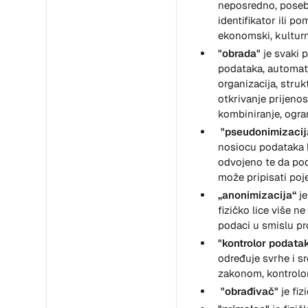
neposredno, posebno
identifikator ili po
ekonomski, kulturni 
"obrada"
je svaki 
podataka, automatiz
organizacija, struk
otkrivanje prijenos
kombiniranje, ogran
"pseudonimizacij
nosiocu podataka b
odvojeno te da pod
može pripisati pojed
„anonimizacija“
je
fizičko lice više n
podaci u smislu pr
"kontrolor podata
određuje svrhe i s
zakonom, kontrolor
"obrađivač"
je fiz