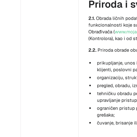
Priroda i 
2.1.
Obrada ličnih poda
funkcionalnosti koje s
Obrađivača (
www.mojaf
(Kontrolora), kao i od 
2.2.
Priroda obrade ob
prikupljanje, unos 
klijenti, poslovni pa
organizaciju, stru
pregled, obradu, iz
tehničku obradu po
upravljanje pristu
ograničen pristup 
grešaka;
čuvanje, brisanje i