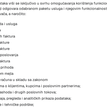
taka vrši se isključivo u svrhu omogućavanja korištenja funkcion
ji odgovara odabranom paketu usluga i njegovim funkcionalnost
ača, a naročito:
da i usluga
a
ih faktura
akture
akture
 poslovanja
aktura
 prihoda
em mejla
h računa u skladu sa zakonom
ma o klijentima, kupcima i poslovnim partnerima;
rashoda i drugih poslovnih tokova;
aja, pregleda i analitičkih prikaza podataka;
e i tehničke podrške;