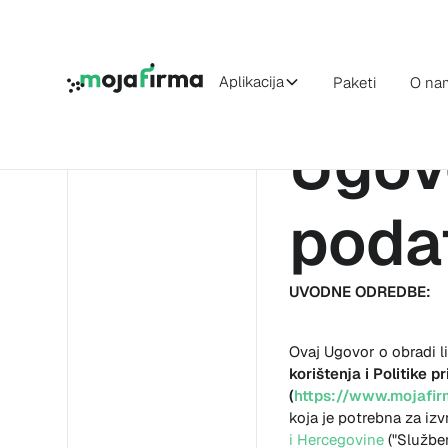
Aplikacija
Paketi
O na
Ugov
poda
UVODNE ODREDBE:
Ovaj Ugovor o obradi 
korištenja i Politike p
(
https://www.mojafirm
koja je potrebna za iz
i Hercegovine
("Služben