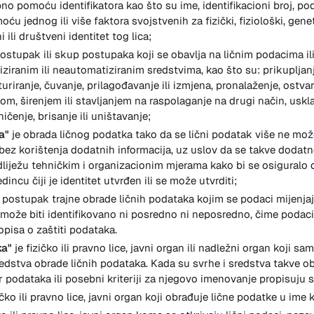
 pomoću identifikatora kao što su ime, identifikacioni broj, poda
moću jednog ili više faktora svojstvenih za fizički, fiziološki, gene
ili društveni identitet tog lica;
postupak ili skup postupaka koji se obavlja na ličnim podacima il
iranim ili neautomatiziranim sredstvima, kao što su: prikupljanje
turiranje, čuvanje, prilagođavanje ili izmjena, pronalaženje, ostva
om, širenjem ili stavljanjem na raspolaganje na drugi način, uskla
ičenje, brisanje ili uništavanje;
a"
je obrada ličnog podatka tako da se lični podatak više ne mo
ez korištenja dodatnih informacija, uz uslov da se takve dodatn
liježu tehničkim i organizacionim mjerama kako bi se osiguralo d
incu čiji je identitet utvrđen ili se može utvrditi;
 postupak trajne obrade ličnih podataka kojim se podaci mijenjaju
e može biti identifikovano ni posredno ni neposredno, čime podaci p
opisa o zaštiti podataka.
ka"
je fizičko ili pravno lice, javni organ ili nadležni organ koji sa
redstva obrade ličnih podataka. Kada su svrhe i sredstva takve o
 podataka ili posebni kriteriji za njegovo imenovanje propisuju
ičko ili pravno lice, javni organ koji obrađuje lične podatke u ime