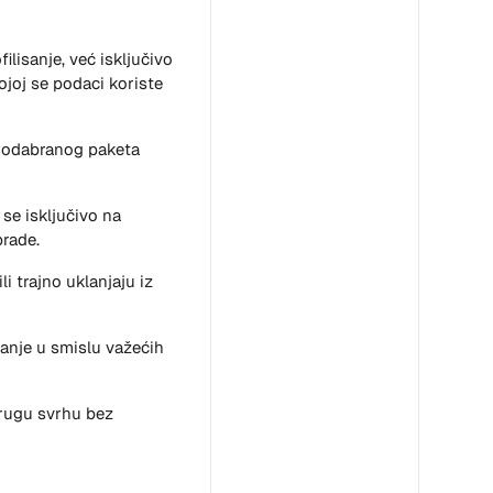
ilisanje, već isključivo
ojoj se podaci koriste
a odabranog paketa
 se isključivo na
brade.
li trajno uklanjaju iz
sanje u smislu važećih
drugu svrhu bez