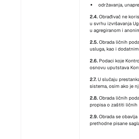
održavanja, unapre
2.4.
Obrađivač ne korist
u svrhu izvršavanja Ug
u agregiranom i anonim
2.5.
Obrada ličnih pod
usluga, kao i dodatnim 
2.6.
Podaci koje Kontro
osnovu uputstava Kontr
2.7.
U slučaju prestanka 
sistema, osim ako je n
2.8.
Obrada ličnih poda
propisa o zaštiti lični
2.9.
Obrada se obavlja 
prethodne pisane sagla