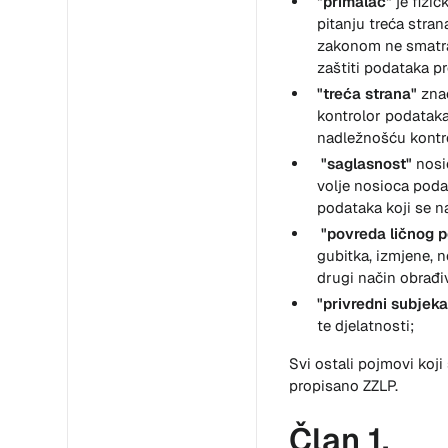
"primalac"
je fizi
pitanju treća stran
zakonom ne smatraj
zaštiti podataka 
"treća strana"
znač
kontrolor podataka
nadležnošću kontro
"saglasnost"
nosi
volje nosioca poda
podataka koji se n
"povreda ličnog 
gubitka, izmjene, n
drugi način obrađi
"privredni subjek
te djelatnosti;
Svi ostali pojmovi koj
propisano ZZLP.
Član 1.