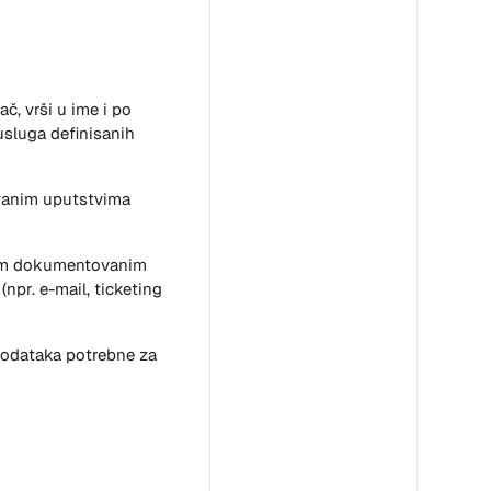
ač, vrši u ime i po
usluga definisanih
ovanim uputstvima
ugim dokumentovanim
npr. e-mail, ticketing
 podataka potrebne za