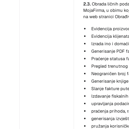
2.3.
Obrada ličnih poda
MojaFirma, u obimu ko
na web stranici Obrađiv
Evidencija proizvo
Evidencija klijenat
Izrada ino i domać
Generisanje PDF f
Praćenje statusa f
Pregled trenutnog
Neograničen broj f
Generisanje knjige
Slanje fakture put
Izdavanje fiskalni
upravljanja podaci
praćenja prihoda, 
generisanja izvješt
pružanja korisničk