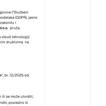
govine (
"Službeni
 podataka (GDPR), jasno
zakonitu i
d.o.o.
pruža.
 cloud tehnologiji
ednim društvima na
", br. 12/2025 od:
 ili se može utvrditi;
vrditi, posredno ili