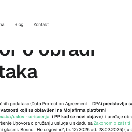
ma
Blog
Kontakt
or o obradi
taka
ličnih podataka (Data Protection Agreement – DPA)
predstavlja s
rivatnosti koji su objavljeni na Mojafirma platformi
a.ba/uslovi-koriscenja
i PP kad se novi objave)
i uređuje obr
vršenje Ugovora o pružanju usluga u skladu sa
Zakonom o zaštiti
i glasnik Bosne i Hercegovine", br. 12/2025 od: 28.02.2025) (
u 