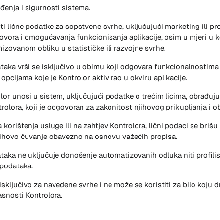
đenja i sigurnosti sistema.
i lične podatke za sopstvene svrhe, uključujući marketing ili prof
ovora i omogućavanja funkcionisanja aplikacije, osim u mjeri u k
izovanom obliku u statističke ili razvojne svrhe.
ataka vrši se isključivo u obimu koji odgovara funkcionalnostim
opcijama koje je Kontrolor aktivirao u okviru aplikacije.
lor unosi u sistem, uključujući podatke o trećim licima, obrađuju
olora, koji je odgovoran za zakonitost njihovog prikupljanja i o
korištenja usluge ili na zahtjev Kontrolora, lični podaci se brišu i
jihovo čuvanje obavezno na osnovu važećih propisa.
taka ne uključuje donošenje automatizovanih odluka niti profili
h podataka.
isključivo za navedene svrhe i ne može se koristiti za bilo koju 
snosti Kontrolora.