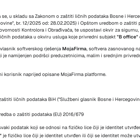
a se, u skladu sa Zakonom o zaštiti ličnih podataka Bosne i Herce
ovine", br. 12/2025 od: 28.02.2025
) i Opštom uredbom o zaštiti
vornosti Kontrolora i Obrađivača, te uspostavi okvir za sigurnu, 
ičnih podataka u okviru usluga koje privredni subjekt
"B office" 
 vlasnik softverskog rješenja
MojaFirma
, softvera zasnovanog na
koji je namijenjen podršci preduzetnicima, malim i srednjim privr
ani korisnik naprijed opisane MojaFirma platforme.
zaštiti ličnih podataka BiH (
"Službeni glasnik Bosne i Hercegovine
redba o zaštiti podataka (EU) 2016/679
svaki podatak koji se odnosi na fizičko lice čiji je identitet utvrđen
a"
je fizičko lice čiji je identitet utvrđen ili čiji se identitet može ut