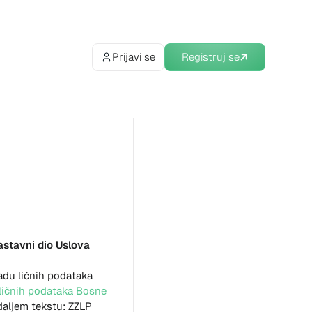
Prijavi se
Registruj se
astavni dio Uslova
adu ličnih podataka
 ličnih podataka Bosne
daljem tekstu: ZZLP