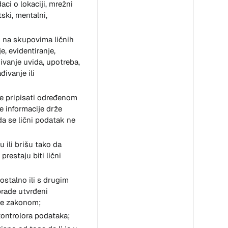
ci o lokaciji, mrežni
tski, mentalni,
i na skupovima ličnih
, evidentiranje,
rivanje uvida, upotreba,
đivanje ili
že pripisati određenom
e informacije drže
a se lični podatak ne
 ili brišu tako da
restaju biti lični
mostalno ili s drugim
brade utvrđeni
 se zakonom;
 kontrolora podataka;