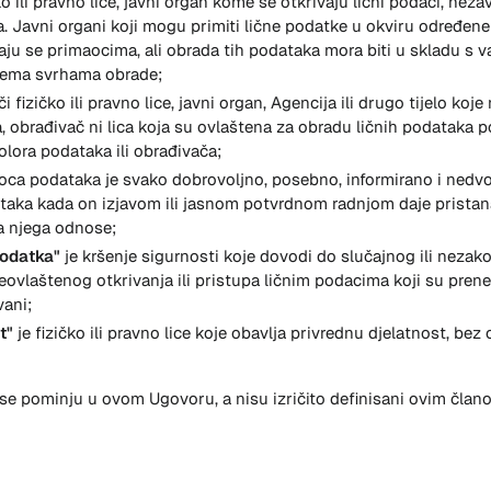
čko ili pravno lice, javni organ kome se otkrivaju lični podaci, neza
a. Javni organi koji mogu primiti lične podatke u okviru određene
u se primaocima, ali obrada tih podataka mora biti u skladu s v
prema svrhama obrade;
i fizičko ili pravno lice, javni organ, Agencija ili drugo tijelo koj
, obrađivač ni lica koja su ovlaštena za obradu ličnih podatak
lora podataka ili obrađivača;
oca podataka je svako dobrovoljno, posebno, informirano i nedv
taka kada on izjavom ili jasnom potvrdnom radnjom daje pristan
a njega odnose;
podatka"
je kršenje sigurnosti koje dovodi do slučajnog ili nezako
eovlaštenog otkrivanja ili pristupa ličnim podacima koji su prenes
vani;
at"
je fizičko ili pravno lice koje obavlja privrednu djelatnost, bez
i se pominju u ovom Ugovoru, a nisu izričito definisani ovim čla