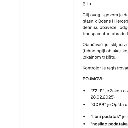
BiH)
Cilj ovog Ugovora je d
glasnik Bosne i Herceg
definišu obaveze i odgo
transparentnu obradu l
Obrađivač je isključivi
(tehnologiji oblaka), 
lokalnom tržištu.
Kontrolor je registrov
POJMOVI:
”ZZLP”
je Zakon o 
28.02.2025
)
“GDPR”
je Opšta u
"lični podatak"
je 
"nosilac podatak