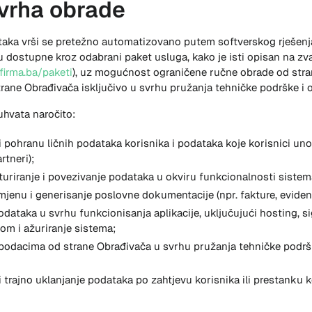
svrha obrade
taka vrši se pretežno automatizovano putem softverskog rješenj
u dostupne kroz odabrani paket usluga, kako je isti opisan na zv
irma.ba/paketi
), uz mogućnost ograničene ručne obrade od stra
strane Obrađivača isključivo u svrhu pružanja tehničke podrške i
uhvata naročito:
i pohranu ličnih podataka korisnika i podataka koje korisnici unos
rtneri);
kturiranje i povezivanje podataka u okviru funkcionalnosti sistem
mjenu i generisanje poslovne dokumentacije (npr. fakture, evidenci
dataka u svrhu funkcionisanja aplikacije, uključujući hosting, s
pom i ažuriranje sistema;
podacima od strane Obrađivača u svrhu pružanja tehničke podršk
li trajno uklanjanje podataka po zahtjevu korisnika ili prestanku 