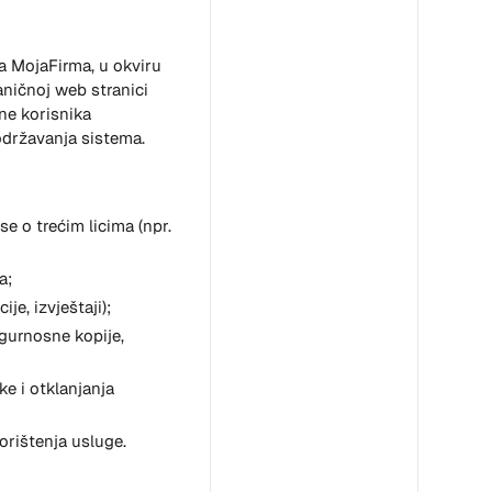
a MojaFirma, u okviru
aničnoj web stranici
ne korisnika
 održavanja sistema.
e o trećim licima (npr.
a;
je, izvještaji);
igurnosne kopije,
e i otklanjanja
korištenja usluge.