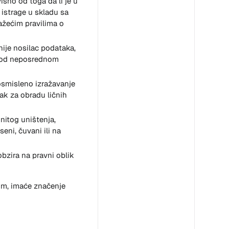
visno od toga da li je u
 istrage u skladu sa
ažećim pravilima o
e nije nosilac podataka,
a pod neposrednom
osmisleno izražavanje
ak za obradu ličnih
nitog uništenja,
eni, čuvani ili na
 obzira na pravni oblik
nom, imaće značenje