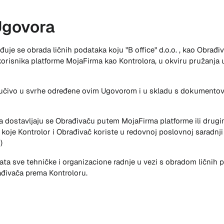
Ugovora
uje se obrada ličnih podataka koju "B office" d.o.o.
, kao Obrađiv
orisnika platforme MojaFirma kao Kontrolora, u okviru pružanja 
sključivo u svrhe određene ovim Ugovorom i u skladu s dokument
ora dostavljaju se Obrađivaču putem MojaFirma platforme ili dr
oje Kontrolor i Obrađivač koriste u redovnoj poslovnoj saradnji (
)
ata sve tehničke i organizacione radnje u vezi s obradom ličnih
ađivača prema Kontroloru.