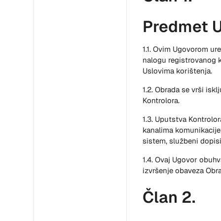
Predmet 
1.1. Ovim Ugovorom uređ
nalogu registrovanog k
Uslovima korištenja.
1.2. Obrada se vrši i
Kontrolora.
1.3. Uputstva Kontrol
kanalima komunikacije k
sistem, službeni dopisi
1.4. Ovaj Ugovor obuhv
izvršenje obaveza Obr
Član 2.