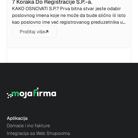
7 Koraka Do Registracije S.P.-a.
KAKO OSNOVATI S.P.? Prva bitna stvar jeste odabir
poslovnog imena koje ne može da bude slično ili isto
kao poslovno ime već registrovanog preduzetnika u
tvojoj opštini . Okvirnu pretragu naziva možeš
Pročitaj više
obaviti na stranici APIF-a, gdje postoji baza svih
registrovanih preduzetnika.
Aplikacija
Domaće i ino fakture
Integracija sa Web Shopovima