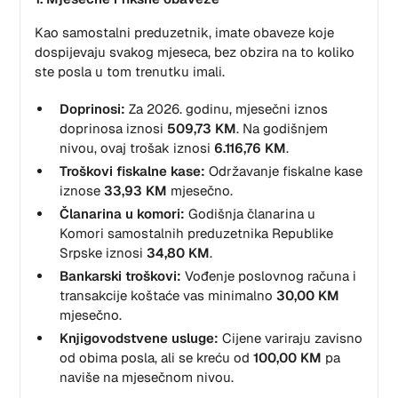
Kao samostalni preduzetnik, imate obaveze koje
dospijevaju svakog mjeseca, bez obzira na to koliko
ste posla u tom trenutku imali.
Doprinosi:
Za 2026. godinu, mjesečni iznos
doprinosa iznosi
509,73 KM
. Na godišnjem
nivou, ovaj trošak iznosi
6.116,76 KM
.
Troškovi fiskalne kase:
Održavanje fiskalne kase
iznose
33,93 KM
mjesečno.
Članarina u komori:
Godišnja članarina u
Komori samostalnih preduzetnika Republike
Srpske iznosi
34,80 KM
.
Bankarski troškovi:
Vođenje poslovnog računa i
transakcije koštaće vas minimalno
30,00 KM
mjesečno.
Knjigovodstvene usluge:
Cijene variraju zavisno
od obima posla, ali se kreću od
100,00 KM
pa
naviše na mjesečnom nivou.