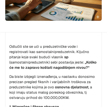
Odlučili ste se ući u preduzetničke vode i
registrovati kao samostalnipreduzetnik. Ključno
pitanje koje svaki budući vlasnik
sp
(samostalnipreduzetnik) sebi postavlja jeste:
„Koliko
će me to zapravo koštati nagodišnjem nivou?“
Da biste izbjegli iznenađenja, u nastavku donosimo
precizan pregled fiksnih i varijabilnih troškova za
preduzetnike kojima je ovo
osnovna djelatnost
, a
koji imaju status malog poreskog obveznika, tj
ostvaruju prihod do 100.000,00KM.
1. Mjesečne i fiksne obaveze