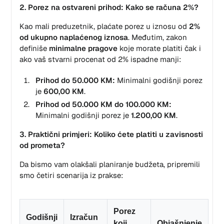
2. Porez na ostvareni prihod: Kako se računa 2%?
Kao mali preduzetnik, plaćate porez u iznosu od
2%
od ukupno naplaćenog iznosa
. Međutim, zakon
definiše
minimalne pragove
koje morate platiti čak i
ako vaš stvarni procenat od 2% ispadne manji:
Prihod do 50.000 KM:
Minimalni godišnji porez
je
600,00 KM
.
Prihod od 50.000 KM do 100.000 KM:
Minimalni godišnji porez je
1.200,00 KM
.
3. Praktični primjeri: Koliko ćete platiti u zavisnosti
od prometa?
Da bismo vam olakšali planiranje budžeta, pripremili
smo četiri scenarija iz prakse:
Porez
Godišnji
Izračun
koji
Objašnjenje