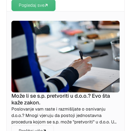
Pogledaj sve
Može li se s.p. pretvoriti u d.o.o.? Evo šta
kaže zakon.
Poslovanje vam raste i razmišljate o osnivanju
d.o.o.? Mnogi vjeruju da postoji jednostavna
procedura kojom se s.p. može "pretvoriti" u d.o.o. U
ovom tekstu objašnjavamo zašto to nije moguće i
Pročitaj više