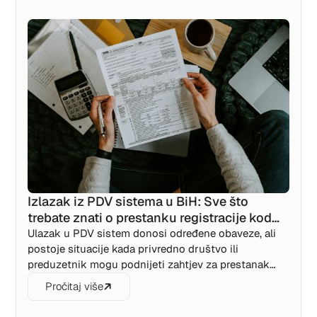
"zamrznete" radnju, smanjite troškove i sačuvate
biznis za bolje dane bez ponovne registracije.
Izlazak iz PDV sistema u BiH: Sve što
trebate znati o prestanku registracije kod
UIO
Ulazak u PDV sistem donosi određene obaveze, ali
postoje situacije kada privredno društvo ili
preduzetnik mogu podnijeti zahtjev za prestanak
registracije kod Uprave za indirektno oporezivanje
Pročitaj više
BiH.