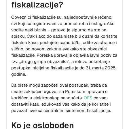
fiskalizacije?
Obveznici fiskalizacije su, najjednostavnije rečeno,
svi koji su registrovani za promet roba i usluga. Ako
vodite neki biznis – gotovo je sigurno da ste na
spisku. Čak i ako do sada niste bili dužni da koristite
fiskalnu kasu, poslujete samo b2b, radite za strance i
slično, po novom zakonu svakako ste obveznici
fiskalizacije. Poreska uprava je objavila javni poziv za
tzv. „drugu grupu obveznika“, a rok za pokretanje
postupka inicijalne fiskalizacije je do 31. marta 2025.
godine.
Da biste mogli započeti ovaj postupak, treba da
imate zaključen ugovor sa Poreskom upravom o
korišćenju elektronskog sandučeta.
OFS
će vam
dostaviti kasu, edukovati vas kako da je koristite i
povezati sve sa centralnim sistemom fiskalizacije.
Ko je oslobođen