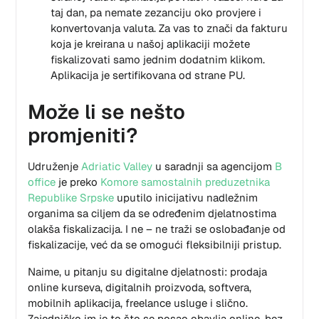
taj dan, pa nemate zezanciju oko provjere i
konvertovanja valuta. Za vas to znači da fakturu
koja je kreirana u našoj aplikaciji možete
fiskalizovati samo jednim dodatnim klikom.
Aplikacija je sertifikovana od strane PU.
Može li se nešto
promjeniti?
Udruženje
Adriatic Valley
u saradnji sa agencijom
B
office
je preko
Komore samostalnih preduzetnika
Republike Srpske
uputilo inicijativu nadležnim
organima sa ciljem da se određenim djelatnostima
olakša fiskalizacija. I ne – ne traži se oslobađanje od
fiskalizacije, već da se omogući fleksibilniji pristup.
Naime, u pitanju su digitalne djelatnosti: prodaja
online kurseva, digitalnih proizvoda, softvera,
mobilnih aplikacija, freelance usluge i slično.
Zajedničko im je to što se posao obavlja online, bez