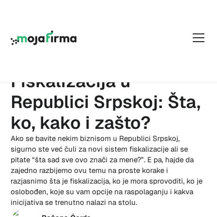
26.03.2025
Fiskalizacija u
Republici Srpskoj: Šta,
ko, kako i zašto?
Ako se bavite nekim biznisom u Republici Srpskoj,
sigurno ste već čuli za novi sistem fiskalizacije ali se
pitate “šta sad sve ovo znači za mene?”. E pa, hajde da
zajedno razbijemo ovu temu na proste korake i
razjasnimo šta je fiskalizacija, ko je mora sprovoditi, ko je
oslobođen, koje su vam opcije na raspolaganju i kakva
inicijativa se trenutno nalazi na stolu.