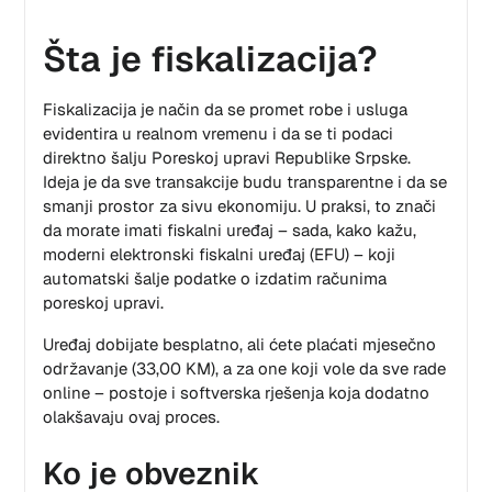
Šta je fiskalizacija?
Fiskalizacija je način da se promet robe i usluga
evidentira u realnom vremenu i da se ti podaci
direktno šalju Poreskoj upravi Republike Srpske.
Ideja je da sve transakcije budu transparentne i da se
smanji prostor za sivu ekonomiju. U praksi, to znači
da morate imati fiskalni uređaj – sada, kako kažu,
moderni elektronski fiskalni uređaj (EFU) – koji
automatski šalje podatke o izdatim računima
poreskoj upravi.
Uređaj dobijate besplatno, ali ćete plaćati mjesečno
održavanje (33,00 KM), a za one koji vole da sve rade
online – postoje i softverska rješenja koja dodatno
olakšavaju ovaj proces.
Ko je obveznik