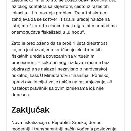
fizičkog kontakta sa klijentom, često iz različitih
lokacija – i tu nastaje problem. Trenutni sistem
zahtijeva da se softver i fiskalni uređaj nalaze na
istoj mreži, što freelancerima i digitalnim nomadima
onemogućava fiskalizaciju „u hodu“.
Zato je predloženo da se proširi lista djelatnosti
kojima je dozvoljeno korišćenje elektronskih
fiskalnih uređaja povezanih sa virtuelnim
procesorom, – kako bi mogli izdavati račune bez
obzira gdje se nalaze i nezavisno o hardverskoj
fiskalnoj kasi. U Ministarstvu finansija i Poreskoj
upravi ova inicijativa je naišla na razumjevanje, ali
nažalost pravilnik sa ovim izmjenama još nije
donesen.
Zaključak
Nova fiskalizacija u Republici Srpskoj donosi
moderniji i transparentniji način vođenja poslovanja,