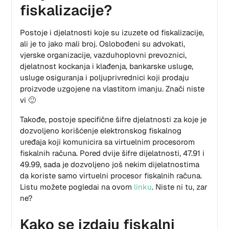
fiskalizacije?
Postoje i djelatnosti koje su izuzete od fiskalizacije,
ali je to jako mali broj. Oslobođeni su advokati,
vjerske organizacije, vazduhoplovni prevoznici,
djelatnost kockanja i klađenja, bankarske usluge,
usluge osiguranja i poljuprivrednici koji prodaju
proizvode uzgojene na vlastitom imanju. Znači niste
vi 🙂
Takođe, postoje specifične šifre djelatnosti za koje je
dozvoljeno korišćenje elektronskog fiskalnog
uređaja koji komunicira sa
virtuelnim
procesorom
fiskalnih računa. Pored dvije šifre dijelatnosti, 47.91 i
49.99, sada je dozvoljeno još nekim dijelatnostima
da koriste samo virtuelni procesor fiskalnih računa.
Listu možete pogledai na ovom
linku
. Niste ni tu, zar
ne?
Kako se izdaju fiskalni