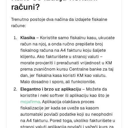
računi?
Trenutno postoje dva načina da izdajete fiskalne
račune:
Klasika
– Koristite samo fiskalnu kasu, ukucate
račun na njoj, a onda ručno prepišete broj
fiskalnog računa na A4 fakturu koju šaljete
klijentu. Ako fakturišete u stranoj valuti –
morate provjeriti i preračunati vrijednost u KM
prema zvaničnom kursu Centralne banke za taj
dan, jer fiskalna kasa koristi KM kao valutu.
Malo dosadno i sporo, ali funkcioniše.
Elegantno i brzo uz aplikaciju
– Možete da
koristite i neki softver ili aplikaciju kao što je
mojafirma
. Aplikacija olakšava proces
fiskalizacije jer kada se uveže sa kasom
automatski povlači podatke koji su neophodni
na A4 fakturu. Pored toga, ukoliko fakturišete u
stranoj valuti aplikacija povlači i važeći kurs za