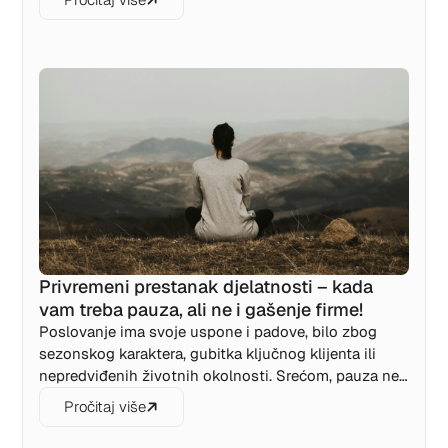
kako zapravo izgleda prelazak sa jednog oblika
poslovanja na drugi.
Privremeni prestanak djelatnosti – kada
vam treba pauza, ali ne i gašenje firme!
Poslovanje ima svoje uspone i padove, bilo zbog
sezonskog karaktera, gubitka ključnog klijenta ili
nepredviđenih životnih okolnosti. Srećom, pauza ne
mora značiti i kraj. Zakon o samostalnim
Pročitaj više
preduzetnicima RS nudi sjajnu opciju: privremeni
prestanak djelatnosti. Saznajte kako da legalno