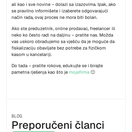
ali kao i sve novine – dolazi sa izazovima. Ipak, ako
se pravilno informišete i izaberete odgovarajući
način rada, ovaj proces ne mora biti bolan.
Ako ste preduzetnik, online prodavac, freelancer ili
neko ko često radi na daljinu – pratite nas. Možda
vas uskoro obradujemo sa vješću da je moguće da
fiskalizaciju obavljate bez potrebe za fizičkom
kasom u kancelariji.
Do tada – pratite rokove, edukujte se i birajte
pametna rješenja kao što je
mojafirma
🙂
BLOG
Preporučeni članci